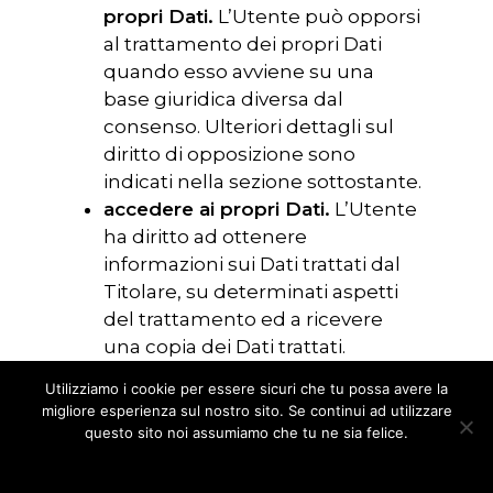
propri Dati.
L’Utente può opporsi
al trattamento dei propri Dati
quando esso avviene su una
base giuridica diversa dal
consenso. Ulteriori dettagli sul
diritto di opposizione sono
indicati nella sezione sottostante.
accedere ai propri Dati.
L’Utente
ha diritto ad ottenere
informazioni sui Dati trattati dal
Titolare, su determinati aspetti
del trattamento ed a ricevere
una copia dei Dati trattati.
verificare e chiedere la
Utilizziamo i cookie per essere sicuri che tu possa avere la
rettificazione.
L’Utente può
migliore esperienza sul nostro sito. Se continui ad utilizzare
verificare la correttezza dei propri
questo sito noi assumiamo che tu ne sia felice.
Dati e richiederne
OK
NO
Privacy policy
l’aggiornamento o la correzione.