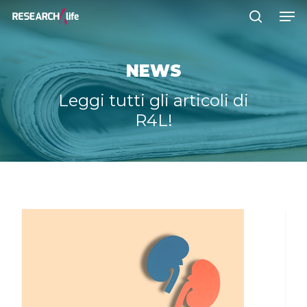
NEWS
Premere INVIO per cercare o ESC
per chiudere
Leggi tutti gli articoli di
R4L!