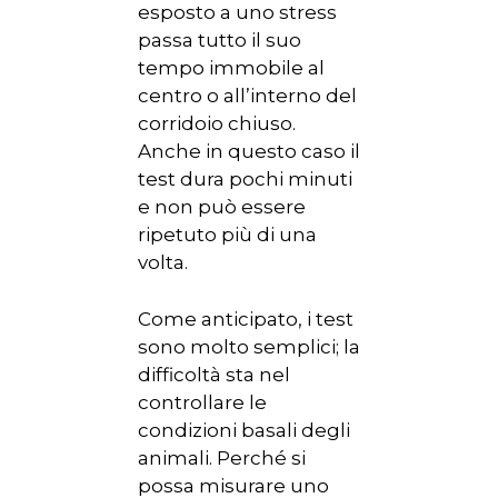
esposto a uno stress
passa tutto il suo
tempo immobile al
centro o all’interno del
corridoio chiuso.
HOME
Anche in questo caso il
test dura pochi minuti
CHI SIAMO
e non può essere
ripetuto più di una
NEWS
volta.
SPERIMENTAZION
ANIMALE
Come anticipato, i test
sono molto semplici; la
NORMATIVA
difficoltà sta nel
controllare le
CONTATTI
condizioni basali degli
animali. Perché si
possa misurare uno