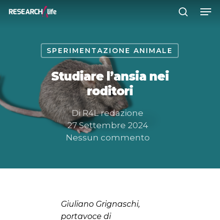
SPERIMENTAZIONE ANIMALE
Premere INVIO per cercare o ESC
per chiudere
Studiare l’ansia nei
roditori
Di
R4L redazione
27 Settembre 2024
Nessun commento
Giuliano Grignaschi,
portavoce di