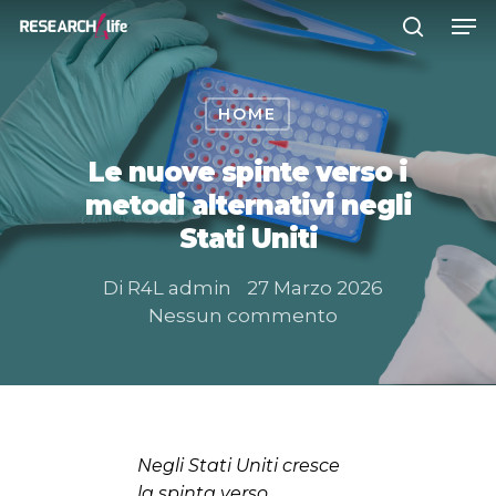
HOME
Premere INVIO per cercare o ESC
per chiudere
Le nuove spinte verso i
metodi alternativi negli
Stati Uniti
Di
R4L admin
27 Marzo 2026
Nessun commento
Negli Stati Uniti cresce
la spinta verso