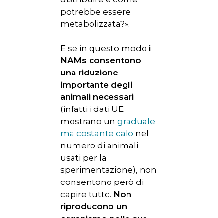
potrebbe essere
SPERIMENTAZION
metabolizzata?».
ANIMALE
E se in questo modo
i
NORMATIVA
NAMs consentono
CONTATTI
una riduzione
importante degli
animali necessari
(infatti i dati UE
mostrano un
graduale
ma costante calo
nel
numero di animali
usati per la
sperimentazione), non
consentono però di
capire tutto.
Non
riproducono un