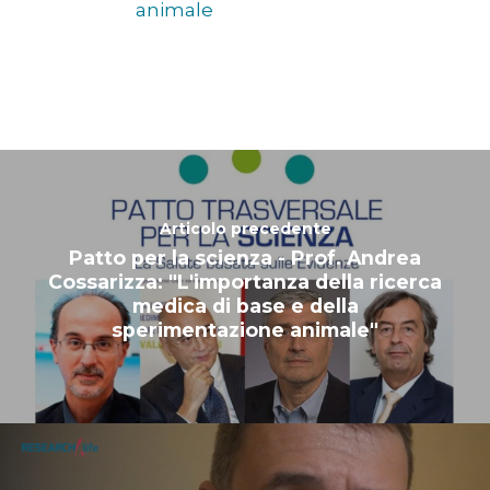
CHI SIAMO
animale
NEWS
SPERIMENTAZION
ANIMALE
NORMATIVA
CONTATTI
Articolo precedente
Patto per la scienza - Prof. Andrea
Cossarizza: "L'importanza della ricerca
medica di base e della
sperimentazione animale"