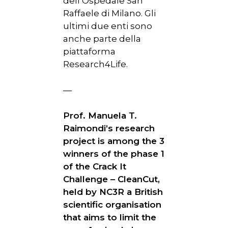
dell’Ospedale San
HOME
Raffaele di Milano. Gli
ultimi due enti sono
CHI SIAMO
anche parte della
piattaforma
NEWS
Research4Life.
SPERIMENTAZION
ANIMALE
—
NORMATIVA
Prof. Manuela T.
Raimondi’s research
CONTATTI
project is among the 3
winners of the phase 1
of the Crack It
Challenge – CleanCut,
held by NC3R a British
scientific organisation
that aims to limit the