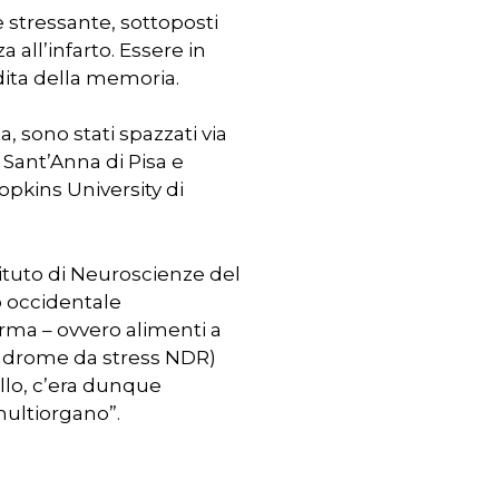
e stressante, sottoposti
 all’infarto. Essere in
dita della memoria.
, sono stati spazzati via
e Sant’Anna di Pisa e
opkins University di
stituto di Neuroscienze del
o occidentale
rma – ovvero alimenti a
sindrome da stress NDR)
llo, c’era dunque
multiorgano”.