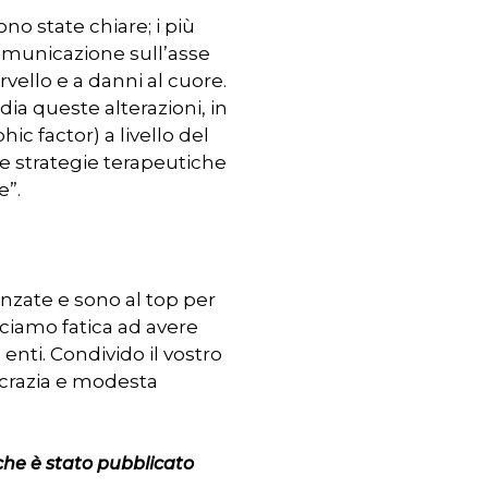
o state chiare; i più
comunicazione sull’asse
rvello e a danni al cuore.
a queste alterazioni, in
c factor) a livello del
re strategie terapeutiche
e”.
nzate e sono al top per
cciamo fatica ad avere
nti. Condivido il vostro
ocrazia e modesta
che è stato pubblicato