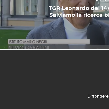
Artico
TGR Leonardo del 14/
Salviamo la ricerca 
Diffondere 