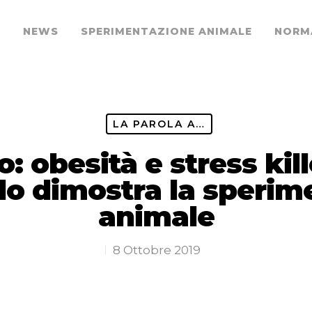
O
NEWS
SPERIMENTAZIONE ANIMALE
NORM
LA PAROLA A…
: obesità e stress kill
 lo dimostra la speri
animale
8 Ottobre 2019