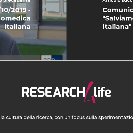
lo precedente
Articolo succ
10/2019 -
Comunic
biomedica
"Salviam
Italiana
Italiana"
la cultura della ricerca, con un focus sulla sperimentaz