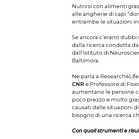
Premere INVIO per cercare o ESC pe
Nutrirsi con alimenti gras
alle angherie di capi “do
entrambe le situazioni i
Se ancora c’erano dubbi s
dalla ricerca condotta dal
dall’Istituto di Neurosci
Baltimora.
Ne parla a Research4Life 
CNR
e Professore di Fisi
aumentano le persone che
poco prezzo e molto gras
causati dalle situazioni 
bisogno di una ricerca c
Con quali strumenti e risul