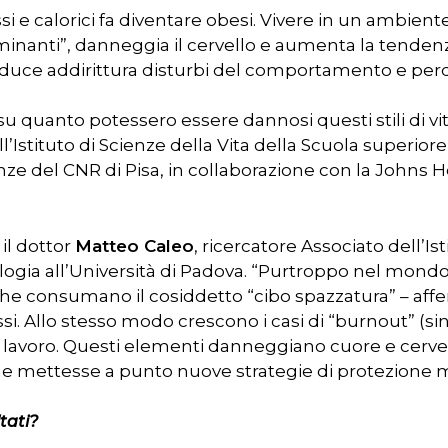
r chiudere
si e calorici fa diventare obesi. Vivere in un ambient
minanti”, danneggia il cervello e aumenta la tendenza
nduce addirittura disturbi del comportamento e per
u quanto potessero essere dannosi questi stili di vita
l’Istituto di Scienze della Vita della Scuola superior
enze del CNR di Pisa, in collaborazione con la Johns H
il dottor
Matteo Caleo
, ricercatore Associato dell’I
ologia all’Università di Padova. “Purtroppo nel mond
 consumano il cosiddetto “cibo spazzatura” – affe
si. Allo stesso modo crescono i casi di “burnout” (
di lavoro. Questi elementi danneggiano cuore e cerve
he mettesse a punto nuove strategie di protezione 
tati?