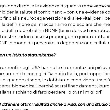
gruppo di topi e le evidenze di quanto temevamo son
schio per la salute si combinano – con una evidente 
 fino alla neurodegenerazione di aree vitali per il ce
alla definizione del meccanismo molecolare che medi
e della neurotrofina BDNF (brain derived neurotrophi
 I nostri studi in corso si propongono quindi di attua
i BDNF in modo da prevenire la degenerazione cellular
on un Istituto statunitense?
strumenti, negli USA hanno le strumentazioni più ava
rnamenti tecnologici. Da noi in Italia, purtroppo, fa
e, quando ci sono, le dobbiamo condividere tra più e
icerca biomedica”, perché scarsi finanziamenti, bur
taliana rischiano di farci perdere i giovani migliori”.
 ottenere ottimi risultati anche a Pisa, con uno studio 