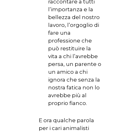
HOME
raccontare a tutti
l’importanza e la
CHI SIAMO
bellezza del nostro
lavoro, l’orgoglio di
NEWS
fare una
SPERIMENTAZION
professione che
può restituire la
ANIMALE
vita a chi l’avrebbe
NORMATIVA
persa, un parente o
un amico a chi
CONTATTI
ignora che senza la
nostra fatica non lo
avrebbe più al
proprio fianco.
E ora qualche parola
per i cari animalisti