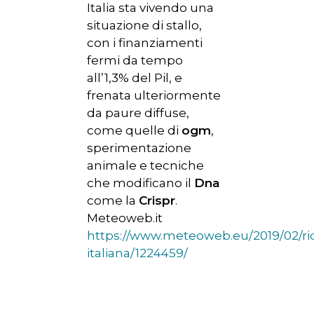
Italia sta vivendo una
situazione di stallo,
con i finanziamenti
fermi da tempo
all’1,3% del Pil, e
frenata ulteriormente
da paure diffuse,
come quelle di
ogm
,
sperimentazione
animale e tecniche
che modificano il
Dna
come la
Crispr
.
Meteoweb.it
https://www.meteoweb.eu/2019/02/ri
italiana/1224459/
HOME
CHI SIAMO