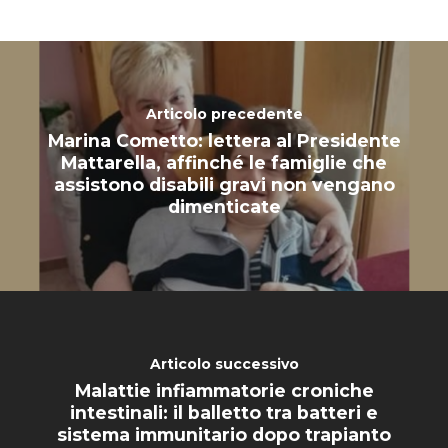
NEWS
SPERIMENTAZION
ANIMALE
NORMATIVA
Articolo precedente
Marina Cometto: lettera al Presidente
CONTATTI
Mattarella, affinché le famiglie che
assistono disabili gravi non vengano
dimenticate
Articolo successivo
Malattie infiammatorie croniche
intestinali: il balletto tra batteri e
sistema immunitario dopo trapianto