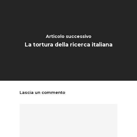
HOME
CHI SIAMO
NEWS
Articolo successivo
SPERIMENTAZION
La tortura della ricerca italiana
ANIMALE
NORMATIVA
CONTATTI
Lascia un commento