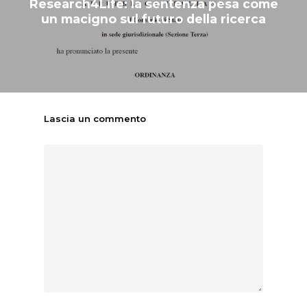
Research4Life: la sentenza pesa come
NEWS
un macigno sul futuro della ricerca
SPERIMENTAZION
ANIMALE
NORMATIVA
CONTATTI
Lascia un commento