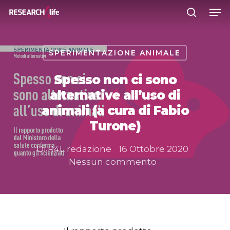
SPERIMENTAZIONE ANIMALE
Premere INVIO per cercare o ESC
per chiudere
Spesso non ci sono
alternative all’uso di
animali (a cura di Fabio
Turone)
Di
R4L redazione
16 Ottobre 2020
Nessun commento