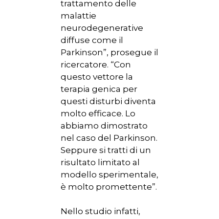
trattamento delle
malattie
neurodegenerative
HOME
diffuse come il
CHI SIAMO
Parkinson”, prosegue il
ricercatore. “Con
NEWS
questo vettore la
terapia genica per
SPERIMENTAZION
questi disturbi diventa
ANIMALE
molto efficace. Lo
abbiamo dimostrato
NORMATIVA
nel caso del Parkinson.
CONTATTI
Seppure si tratti di un
risultato limitato al
modello sperimentale,
è molto promettente”.
Nello studio infatti,