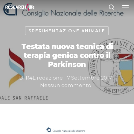
SPERIMENTAZIONE ANIMALE
Premere INVIO per cercare o ESC
per chiudere
Testata nuova tecnica di
terapia genica contro il
Parkinson
Di
R4L redazione
7 Settembre 2017
Nessun commento