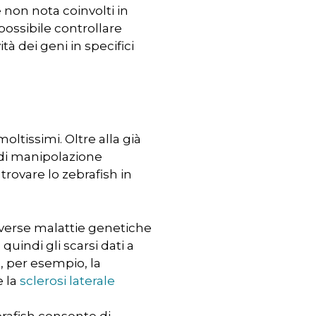
 non nota coinvolti in
possibile controllare
à dei geni in specifici
moltissimi. Oltre alla già
à di manipolazione
trovare lo zebrafish in
iverse malattie genetiche
uindi gli scarsi dati a
, per esempio, la
e la
sclerosi laterale
brafish consente di