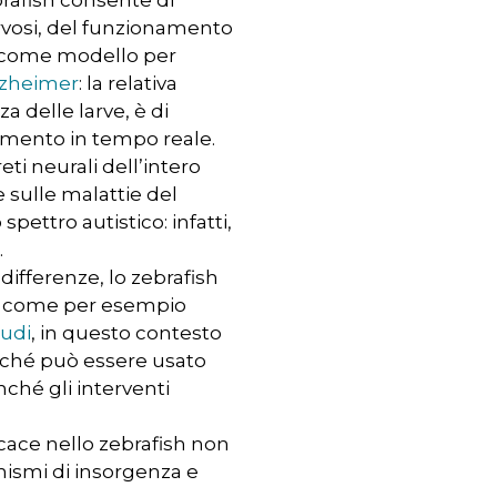
ervosi, del funzionamento
a come modello per
lzheimer
: la relativa
a delle larve, è di
mento in tempo reale.
eti neurali dell’intero
e sulle malattie del
ettro autistico: infatti,
.
differenze, lo zebrafish
, come per esempio
tudi
, in questo contesto
erché può essere usato
nché gli interventi
icace nello zebrafish non
ismi di insorgenza e