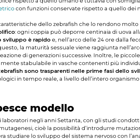
ice rispetto a quello umano e tuttavia con somiglian
trico
con funzioni conservate rispetto a quello dei
 caratteristiche dello zebrafish che lo rendono molto 
lifico
: ogni coppia può deporre centinaia di uova all
 sviluppo è rapido
e, nell’arco delle 24 ore dalla fe
 questo, la maturità sessuale viene raggiunta nell’arc
azione di generazioni successive. Inoltre, le piccol
lmente stabulabile in vasche contenenti più individu
zebrafish sono trasparenti nelle prime fasi dello sv
ologici in tempo reale, a livello dell’intero organismo
 pesce modello
i laboratori negli anni Settanta, con gli studi condot
 mutagenesi, cioè la possibilità d’introdurre mutazi
era studiare lo sviluppo del sistema nervoso con l’anali