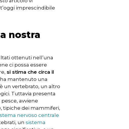
to articolo vi
t’oggi imprescindibile
la nostra
ltati ottenuti nell’una
bene ci possa essere
re,
si stima che circa il
e ha mantenuto una
è un vertebrato, un altro
gici. Tuttavia presenta
n pesce, avviene
, tipiche dei mammiferi,
istema nervoso centrale
tebrati, un
sistema