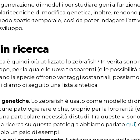
me generazione di modelli per studiare geni a funzione
ari tecniche di modifica genetica, inoltre, rendono 
odo spazio-temporale, così da poter indagare l’attivit
sviluppo.
in ricerca
ca è quindi più utilizzato lo zebrafish? In verità sono 
uppo, per la quale le uova trasparenti (e le possibilit
ano la specie offrono vantaggi sostanziali, possiamo 
ui diamo di seguito una lista sintetica.
 genetiche
. Lo zebrafish è usato come modello di d
 patologie rare e che, proprio per la loro rarità (e q
na particolare necessità di studi. Tra queste vi sono
la ricerca su questa patologia abbiamo parlato
qui
) 
 solo un paio di esempi.
ze e sul comportamento
. Il sistema nervoso dello ze