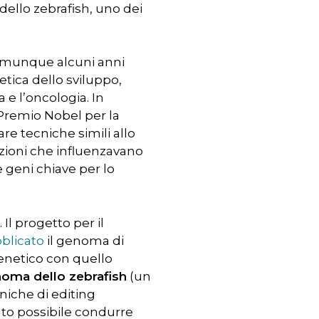
dello zebrafish, uno dei
comunque alcuni anni
netica dello sviluppo,
e l’oncologia. In
 Premio Nobel per la
are tecniche simili allo
azioni che influenzavano
 geni chiave per lo
Il progetto per il
bblicato
il genoma di
genetico con quello
noma dello zebrafish
(un
cniche di editing
ato possibile condurre