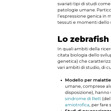
svariati tipi di studi co
patologie umane. Particol
l’espressione genica in m
tessuti e momenti dello 
Lo zebrafish 
In quali ambiti della ricer
citata biologia dello svil
genetica) che caratterizz
vari ambiti di studio, di c
Modello per malattie
umane, comprese alcune
disposizione), hanno u
sindrome di Rett
(del
amiotrofica
, per fare
Studi di neuroscien