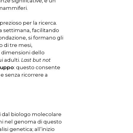
ze significative, e un
 mammiferi.
prezioso per la ricerca.
a settimana, facilitando
condazione, si formano gli
o di tre mesi,
e dimensioni dello
i adulti.
Last but not
iluppo
: questo consente
 e senza ricorrere a
ti dal biologo molecolare
oni nel genoma di questo
si genetica; all’inizio