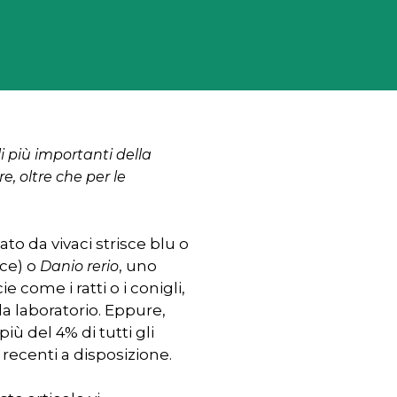
li più importanti della
, oltre che per le
to da vivaci strisce blu o
sce) o
, uno
Danio rerio
 come i ratti o i conigli,
 laboratorio. Eppure,
più del 4% di tutti gli
 recenti a disposizione.