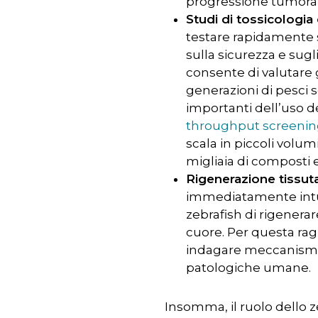
progressione tumorale
Studi di tossicologia
testare rapidamente s
sulla sicurezza e sugli
consente di valutare g
generazioni di pesci s
importanti dell’uso de
throughput screeni
scala in piccoli volu
migliaia di composti e 
Rigenerazione tissut
immediatamente intuib
zebrafish di rigener
cuore. Per questa ragi
indagare meccanismi 
patologiche umane.
Insomma, il ruolo dello z