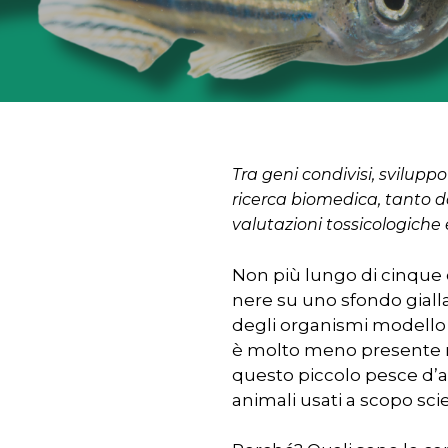
Tra geni condivisi, svilupp
ricerca biomedica, tanto da
valutazioni tossicologiche
Non più lungo di cinque c
nere su uno sfondo giallas
degli organismi modello pi
è molto meno presente n
Premere INVIO per cercare o ESC pe
questo piccolo pesce d’ac
animali usati a scopo sci