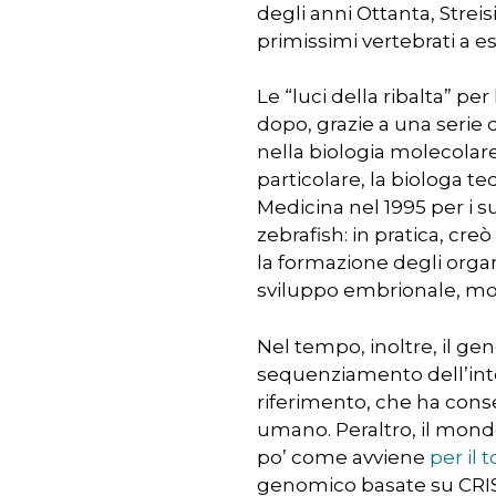
degli anni Ottanta, Strei
primissimi vertebrati a es
Le “luci della ribalta” 
dopo, grazie a una serie d
nella biologia molecolar
particolare, la biologa t
Medicina nel 1995 per i su
zebrafish: in pratica, c
la formazione degli organ
sviluppo embrionale, mol
Nel tempo, inoltre, il ge
sequenziamento dell’inte
riferimento, che ha conse
umano. Peraltro, il mond
po’ come avviene
per il 
genomico basate su CRISP