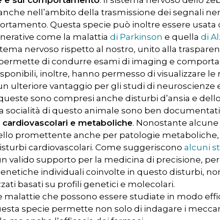
 anche nell’ambito della trasmissione dei segnali n
ortamento. Questa specie può inoltre essere usat
nerative come la malattia
di Parkinson
e quella
di A
tema nervoso rispetto al nostro, unito alla trasparenz
 permette di condurre esami di imaging e comporta
sponibili, inoltre, hanno permesso di visualizzare le r
 un ulteriore vantaggio per gli studi di neuroscienze 
ueste sono compresi anche disturbi d’ansia e dello sp
a socialità di questo animale sono ben documentati
 cardiovascolari e metaboliche
. Nonostante alcune 
llo promettente anche per patologie metaboliche
disturbi cardiovascolari. Come suggeriscono
alcuni s
un valido supporto per la medicina di precisione, p
enetiche individuali coinvolte in questo disturbi, no
zati basati su profili genetici e molecolari.
rie malattie che possono essere studiate in modo eff
esta specie permette non solo di indagare i meccan