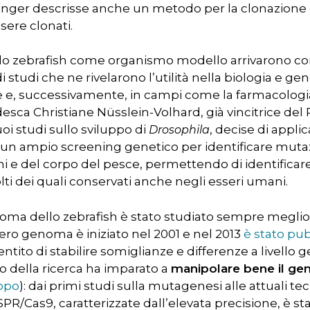
singer descrisse anche un metodo per la clonazione 
sere clonati.
per lo zebrafish come organismo modello arrivarono 
i studi che ne rivelarono l’utilità nella biologia e ge
e e, successivamente, in campi come la farmacologia 
edesca Christiane Nüsslein-Volhard, già vincitrice del
oi studi sullo sviluppo di
, decise di applic
Drosophila
reò un ampio screening genetico per identificare mut
i e del corpo del pesce, permettendo di identificare
ti dei quali conservati anche negli esseri umani.
noma dello zebrafish è stato studiato sempre meglio. 
ro genoma è iniziato nel 2001 e nel 2013
è stato pu
ntito di stabilire somiglianze e differenze a livello 
o della ricerca ha imparato a
manipolare bene il ge
topo
): dai primi studi sulla mutagenesi alle attuali te
R/Cas9, caratterizzate dall’elevata precisione, è st