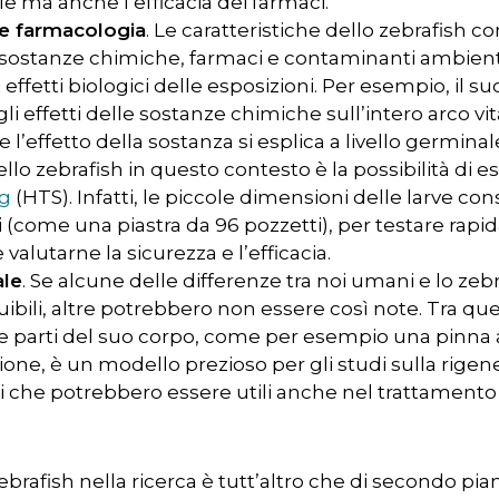
 ma anche l’efficacia dei farmaci.
 e farmacologia
. Le caratteristiche dello zebrafish 
ostanze chimiche, farmaci e contaminanti ambiental
 effetti biologici delle esposizioni. Per esempio, il s
li effetti delle sostanze chimiche sull’intero arco vi
e l’effetto della sostanza si esplica a livello germinal
llo zebrafish in questo contesto è la possibilità di es
ng
(HTS). Infatti, le piccole dimensioni delle larve co
mi (come una piastra da 96 pozzetti), per testare rap
valutarne la sicurezza e l’efficacia.
ale
. Se alcune delle differenze tra noi umani e lo zeb
ili, altre potrebbero non essere così note. Tra quest
are parti del suo corpo, come per esempio una pinna
one, è un modello prezioso per gli studi sulla rigene
che potrebbero essere utili anche nel trattamento 
ebrafish nella ricerca è tutt’altro che di secondo pia