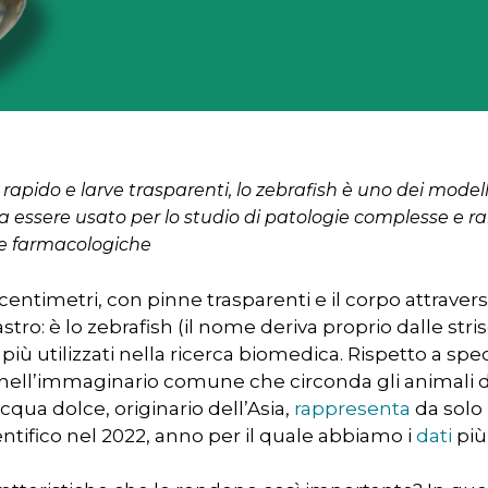
o rapido e larve trasparenti, lo zebrafish è uno dei model
 essere usato per lo studio di patologie complesse e rare
 e farmacologiche
entimetri, con pinne trasparenti e il corpo attraversa
tro: è lo zebrafish (il nome deriva proprio dalle stri
ù utilizzati nella ricerca biomedica. Rispetto a specie
ell’immaginario comune che circonda gli animali da
r chiudere
qua dolce, originario dell’Asia,
rappresenta
da solo 
entifico nel 2022, anno per il quale abbiamo i
dati
più