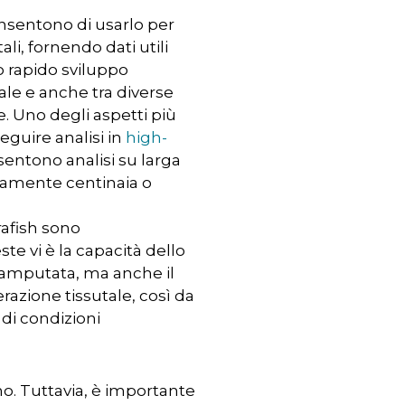
consentono di usarlo per
i, fornendo dati utili
uo rapido sviluppo
tale e anche tra diverse
e. Uno degli aspetti più
eguire analisi in
high-
nsentono analisi su larga
idamente centinaia o
rafish sono
e vi è la capacità dello
 amputata, ma anche il
razione tissutale, così da
di condizioni
no. Tuttavia, è importante