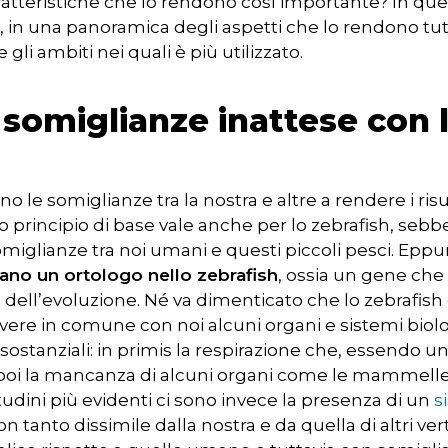
atteristiche che lo rendono così importante? In ques
, in una panoramica degli aspetti che lo rendono tut
gli ambiti nei quali è più utilizzato.
e somiglianze inattese con 
o le somiglianze tra la nostra e altre a rendere i risu
sto principio di base vale anche per lo zebrafish, seb
omiglianze tra noi umani e questi piccoli pesci. Eppu
ano un ortologo nello zebrafish
, ossia un gene ch
 dell’evoluzione. Né va dimenticato che lo zebrafish 
vere in comune con noi alcuni organi e sistemi biolo
ostanziali: in primis la respirazione che, essendo u
e poi la mancanza di alcuni organi come le mammelle
litudini più evidenti ci sono invece la presenza di un
s
 tanto dissimile dalla nostra e da quella di altri ver