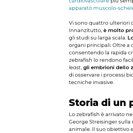
cardiovascolare
più sempl
apparato muscolo-schele
Vi sono quattro ulteriori
Innanzitutto,
è molto pro
gli studi su larga scala.
Lo
organi principali. Oltre a
consentendo la rapida cre
zebrafish lo rendono faci
,
gli embrioni dello 
least
di osservare i processi bi
tecniche invasive.
Storia di un
Lo zebrafish è arrivato ne
George Streisinger sulla
animale. Il suo obiettivo 