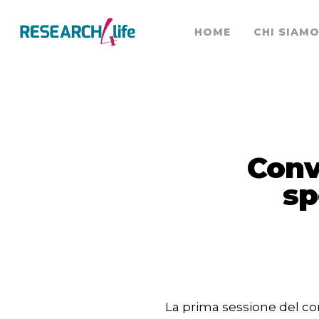
HOME
CHI SIAM
Conv
sp
Premere INVIO per cercare o ESC pe
La prima sessione del co