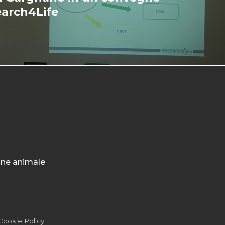
earch4Life
ione animale
Cookie Policy