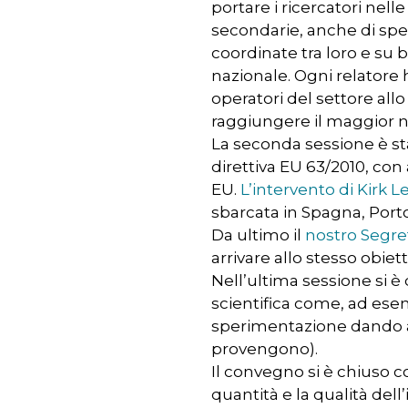
portare i ricercatori nell
secondarie, anche di sper
coordinate tra loro e su b
nazionale. Ogni relatore h
operatori del settore all
raggiungere il maggior n
La seconda sessione è st
direttiva EU 63/2010, con
EU.
L’intervento di Kirk 
sbarcata in Spagna, Porto
Da ultimo il
nostro Segre
arrivare allo stesso obiett
Nell’ultima sessione si 
scientifica come, ad esem
sperimentazione dando am
provengono).
Il convegno si è chiuso c
quantità e la qualità del