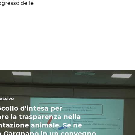
ogresso delle
essivo
collo d'intesa per
e la trasparenza nella
tazione animale. Se ne
a Gargnano in un convegno