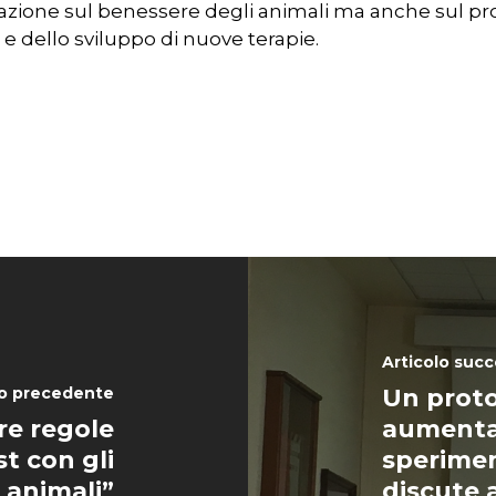
azione sul benessere degli animali ma anche sul pr
dello sviluppo di nuove terapie.
Articolo succ
lo precedente
Un proto
re regole
aumentar
st con gli
sperimen
animali”
discute 