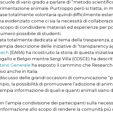
e scuole di vario grado a parlare di “metodo scientific
imentazione animale. Purtroppo però si tratta, in molt
ase totalmente volontaria quindi difficilmente estensib
a evidenziato come ci sia la necessità di collaborazio
o scopo di condividere materiali ed esperienze per po
umero possibile di studenti.
ata totalmente dedicata al tema della trasparenza, 
 ampia descrizione delle iniziative di “transparency 
Leech
(EARA) ha ricostruito la storia di questa iniziativa
gallo e Belgio mentre Sergi Villa (COSCE) ha descrit
tario Generale
ha esposto il cammino che Research4
ivo anche in Italia.
è discusso delle grandi occasioni di comunicazione “
pio, la possibilità di promuovere l’adozione di anima
pia informazione di quali e quanti animali siano di
on l’ampia condivisione dei partecipanti sulla necessi
l’informazione allo scopo di rendere la comunità più