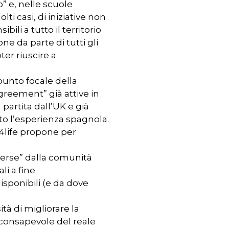
o” e, nelle scuole
i casi, di iniziative non
ili a tutto il territorio
ne da parte di tutti gli
ter riuscire a
punto focale della
agreement” già attive in
 partita dall’UK e già
to l’esperienza spagnola.
life propone per
perse” dalla comunità
li a fine
sponibili (e da dove
tà di migliorare la
 consapevole del reale