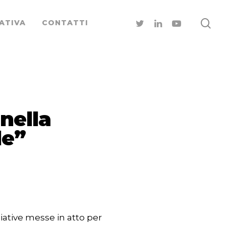
ATIVA
CONTATTI
nella
le”
iative messe in atto per