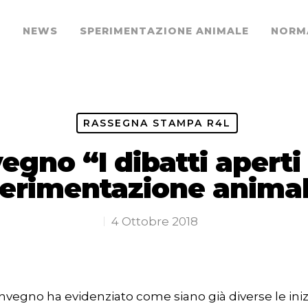
O
NEWS
SPERIMENTAZIONE ANIMALE
NORM
RASSEGNA STAMPA R4L
egno “I dibatti aperti 
erimentazione anima
4 Ottobre 2018
r chiudere
nvegno ha evidenziato come siano già diverse le iniz