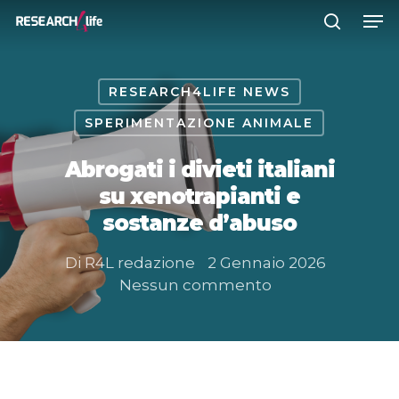
RESEARCH4LIFE NEWS
Premere INVIO per cercare o ESC
per chiudere
SPERIMENTAZIONE ANIMALE
Abrogati i divieti italiani
su xenotrapianti e
sostanze d’abuso
Di
R4L redazione
2 Gennaio 2026
Nessun commento