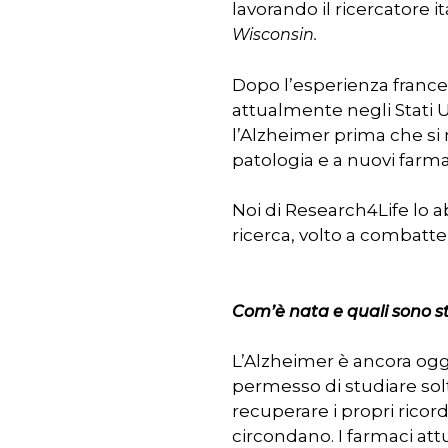
lavorando il ricercatore i
Wisconsin.
Dopo l’esperienza frances
attualmente negli Stati U
l’Alzheimer prima che si m
patologia e a nuovi farma
Noi di Research4Life lo a
Premere INVIO per cercare o ESC pe
ricerca, volto a combatt
Com’è nata e quali sono sta
L’Alzheimer è ancora oggi
permesso di studiare solt
recuperare i propri ricord
circondano. I farmaci att