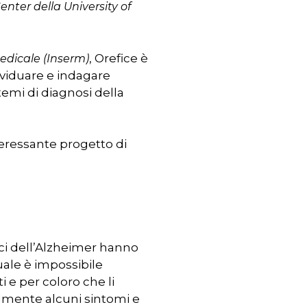
nter della University of
, Orefice è
medicale (Inserm)
ividuare e indagare
temi di diagnosi della
teressante progetto di
nici dell’Alzheimer hanno
uale è impossibile
i e per coloro che li
almente alcuni sintomi e