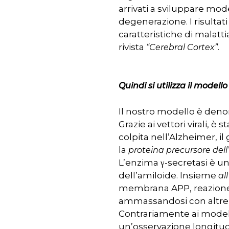
arrivati a sviluppare mode
degenerazione. I risultat
caratteristiche di malatti
rivista
.
“Cerebral Cortex”
Quindi si utilizza il mode
Il nostro modello è den
Grazie ai vettori virali, 
colpita nell’Alzheimer, il
la
proteina precursore dell
L’enzima γ-secretasi è u
dell’amiloide. Insieme
al
membrana APP, reazione c
ammassandosi con altre 
Contrariamente ai modell
un’osservazione longitud