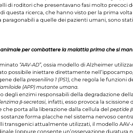
lli di roditori che presentavano fasi molto precoci de
i di questa ricerca, che hanno visto per la prima vol
a paragonabili a quelle dei pazienti umani, sono stati
llo animale per combattere la malattia prima che si mani
ominato
, ossia modello di Alzheimer utilizz
“AAV-AD”
è stato possibile iniettare direttamente nell’ippocampo
 gene della
, che regola le funzioni de
presenilina 1 (PS1)
’amiloide
(APP) mutante umana.
no degli enzimi responsabili della degradazione dell
, infatti, esso provoca la scissione 
l’enzima β-secretasi
he porta alla liberazione dalla cellula del
peptide β
sostanze forma placche nel sistema nervoso centra
i transgenici attualmente utilizzati, il modello AA
inale (oppure consente un’osservazione duratura n