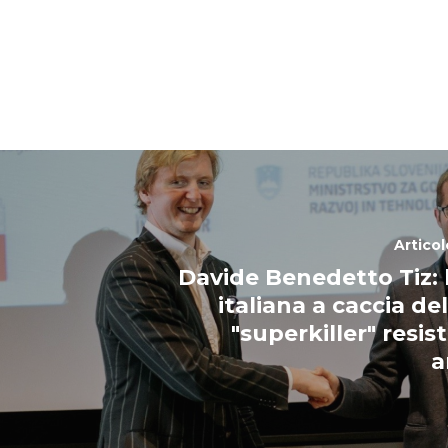
Artico
Davide Benedetto Tiz: l
italiana a caccia de
"superkiller" resis
a