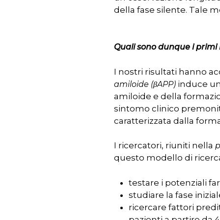
della fase silente. Tale m
Quali sono dunque i primi r
I nostri risultati hanno 
induce una
amiloide (βAPP)
amiloide e della formazio
sintomo clinico premonito
caratterizzata dalla for
I ricercatori, riuniti nella
p
questo modello di ricerca 
testare i potenziali f
studiare la fase inizi
ricercare fattori pred
pazienti a partire da 4