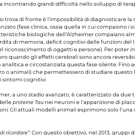
a incontrando grandi difficoltà nello sviluppo di terap
si trova di fronte è l’impossibilità di diagnosticare l
zato (fase clinica, ossia quella in cui compaiono i s
tteristiche biologiche dell’Alzheimer compaiano al
erdita di memoria, deficit cognitivi delle funzioni del
el riconoscimento di oggetti e persone). Per poter int
o quando gli effetti cerebrali sono ancora reversibil
alitica e circostanziata questa fase silente. Fino ad
itro o animali) che permettessero di studiare questo
 sintomi cognitivi.
imer, a uno stadio avanzato, è caratterizzato da due 
delle
nei neuroni e l’apparizione di plac
proteine Tau
oni. Gli attuali modelli animali esprimono solo l’una 
. Con questo obiettivo, nel 2013, gruppi d
 di ricordare”