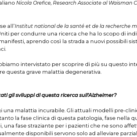
taliano
Nicola Orefice, Research Associate al Waisman Ce
e all’
Institut national de la santé et de la recherche 
niti per condurre una ricerca che ha lo scopo di ind
anifesti, aprendo così la strada a nuovi possibili sis
ci.
bbiamo intervistato per scoprire di più su questo in
r chiudere
ere questa grave malattia degenerativa.
ti gli sviluppi di questa ricerca sull’Alzheimer?
 una malattia incurabile. Gli attuali modelli pre-cli
anto la fase clinica di questa patologia, fase nella q
i, una fase straziante per i pazienti che ne sono affett
ualmente disponibili servono solo ad alleviare parzi