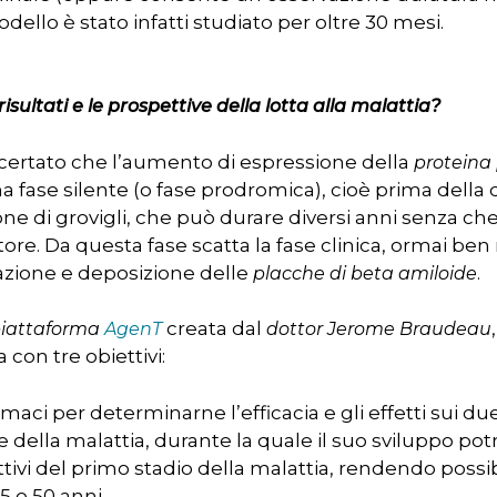
odello è stato infatti studiato per oltre 30 mesi.
isultati e le prospettive della lotta alla malattia?
accertato che l’aumento di espressione della
proteina 
 fase silente (o fase prodromica), cioè prima della 
ne di grovigli, che può durare diversi anni senza che
re. Da questa fase scatta la fase clinica, ormai ben n
mazione e deposizione delle
.
placche di beta amiloide
creata dal
iattaforma
AgenT
dottor Jerome Braudeau
con tre obiettivi:
armaci per determinarne l’efficacia e gli effetti sui du
ale della malattia, durante la quale il suo sviluppo po
ittivi del primo stadio della malattia, rendendo possib
5 o 50 anni.