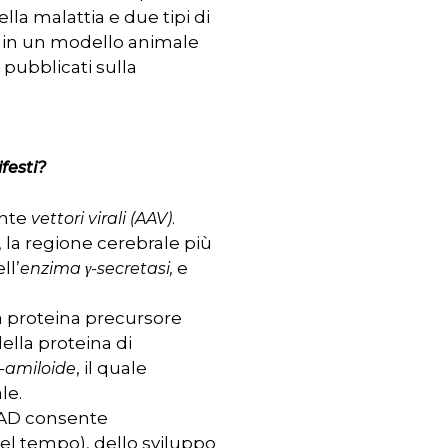
lla malattia e due tipi di
ta in un modello animale
 pubblicati sulla
festi?
ante
.
vettori virali (AAV
)
, la regione cerebrale più
ll’
e
enzima
γ
-secretasi,
a proteina precursore
della proteina di
, il quale
-amiloide
le.
V-AD consente
el tempo), dello sviluppo