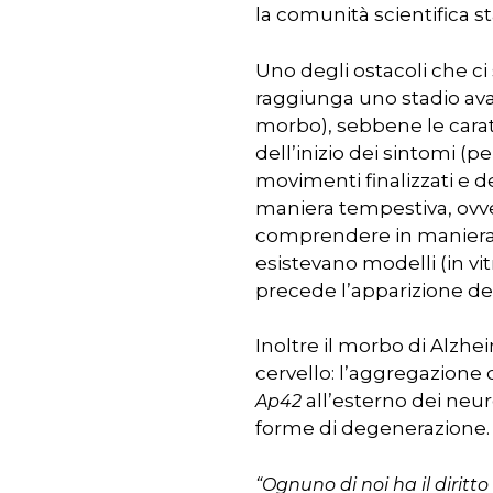
la comunità scientifica st
Uno degli ostacoli che ci 
raggiunga uno stadio avan
morbo), sebbene le cara
dell’inizio dei sintomi (p
movimenti finalizzati e d
maniera tempestiva, ovver
comprendere in maniera an
esistevano modelli (in v
precede l’apparizione dei
Inoltre il morbo di Alzhe
cervello: l’aggregazione 
all’esterno dei neur
Ap42
forme di degenerazione.
“Ognuno di noi ha il diritto