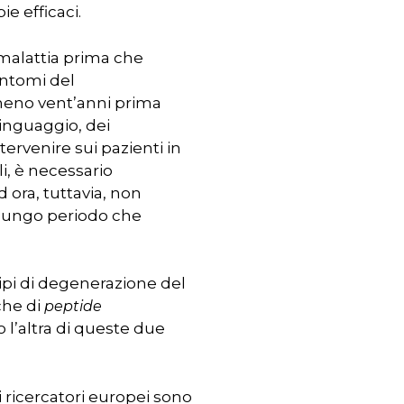
ie efficaci.
a malattia prima che
intomi del
meno vent’anni prima
 linguaggio, dei
ervenire sui pazienti in
i, è necessario
 ora, tuttavia, non
 lungo periodo che
tipi di degenerazione del
che di
peptide
o l’altra di queste due
i ricercatori europei sono