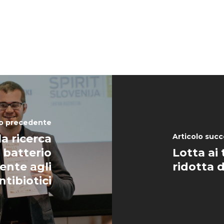
lo precedente
a ricerca
Articolo succ
l batterio
Lotta ai 
tente agli
ridotta d
ntibiotici