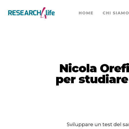
HOME
CHI SIAM
Nicola Oref
per studiare
Sviluppare un test del san