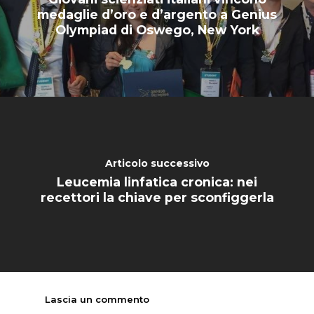
medaglie d’oro e d’argento a Genius
Olympiad di Oswego, New York
HOME
CHI SIAMO
NEWS
SPERIMENTAZION
ANIMALE
Articolo successivo
NORMATIVA
Leucemia linfatica cronica: nei
recettori la chiave per sconfiggerla
CONTATTI
Lascia un commento