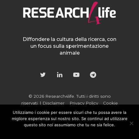
Diffondere la cultura della ricerca, con
un focus sulla sperimentazione
animale
© 2026 Research4life. Tutti i diritti sono
riservati. |
Disclaimer
Privacy Policy
Cookie
Policy
Utilizziamo i cookie per essere sicuri che tu possa avere la
Powered by:
Zadig srl
migliore esperienza sul nostro sito. Se continui ad utilizzare
questo sito noi assumiamo che tu ne sia felice.
OK
NO
Privacy policy