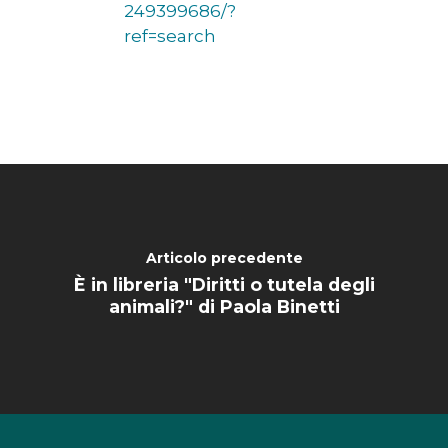
249399686/?
ref=search
HOME
CHI SIAMO
Articolo precedente
NEWS
È in libreria "Diritti o tutela degli
animali?" di Paola Binetti
SPERIMENTAZION
ANIMALE
NORMATIVA
CONTATTI