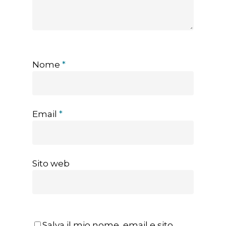
Nome
*
Email
*
Sito web
Salva il mio nome, email e sito