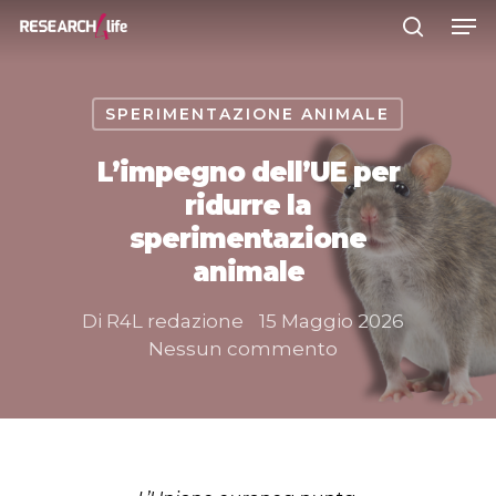
SPERIMENTAZIONE ANIMALE
Premere INVIO per cercare o ESC
per chiudere
L’impegno dell’UE per
ridurre la
sperimentazione
animale
Di
R4L redazione
15 Maggio 2026
Nessun commento