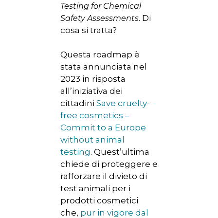
Testing for Chemical
. Di
Safety Assessments
cosa si tratta?
HOME
Questa roadmap è
stata annunciata nel
CHI SIAMO
2023 in risposta
all’iniziativa dei
NEWS
cittadini
Save cruelty-
SPERIMENTAZION
free cosmetics –
ANIMALE
Commit to a Europe
without animal
NORMATIVA
testing
. Quest’ultima
chiede di proteggere e
CONTATTI
rafforzare il divieto di
test animali per i
prodotti cosmetici
che,
pur in vigore dal