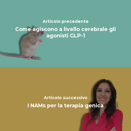
Articolo precedente
Come agiscono a livello cerebrale gli
agonisti GLP-1
Articolo successivo
I NAMs per la terapia genica