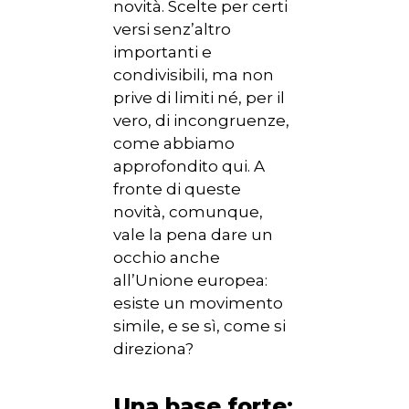
novità. Scelte per certi
versi senz’altro
importanti e
condivisibili, ma non
prive di limiti né, per il
vero, di incongruenze,
come abbiamo
approfondito qui. A
fronte di queste
novità, comunque,
vale la pena dare un
occhio anche
all’Unione europea:
esiste un movimento
simile, e se sì, come si
direziona?
Una base forte: