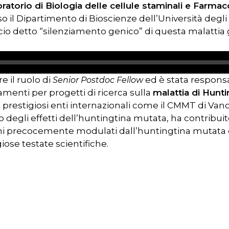
ratorio di Biologia delle cellule staminali e Farmac
o il Dipartimento di Bioscienze dell’Università degli 
cio detto “silenziamento genico” di questa malattia 
e il ruolo di
ed è stata responsa
Senior Postdoc Fellow
amenti per progetti di ricerca sulla
malattia di Hunt
 prestigiosi enti internazionali come il CMMT di Vanco
dio degli effetti dell’huntingtina mutata, ha contribui
geni precocemente modulati dall’huntingtina mutata e
giose testate scientifiche.