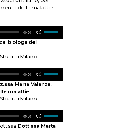
 Studi di Milano, per
ttamento delle malattie
Usa
00:00
i
za, biologa del
tasti
freccia
Studi di Milano.
su/giù
per
Usa
aumentare
00:00
i
o
t.ssa Marta Valenza,
tasti
diminuire
lle malattie
freccia
il
Studi di Milano.
su/giù
volume.
per
Usa
aumentare
00:00
i
o
Dott.ssa
Dott.ssa Marta
tasti
diminuire