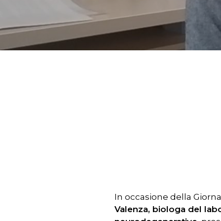
Premere INVIO per cercare o ESC pe
In occasione della Giorna
Valenza, biologa del labo