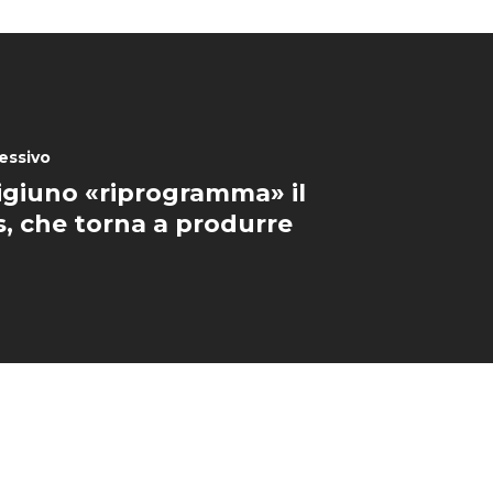
essivo
digiuno «riprogramma» il
, che torna a produrre