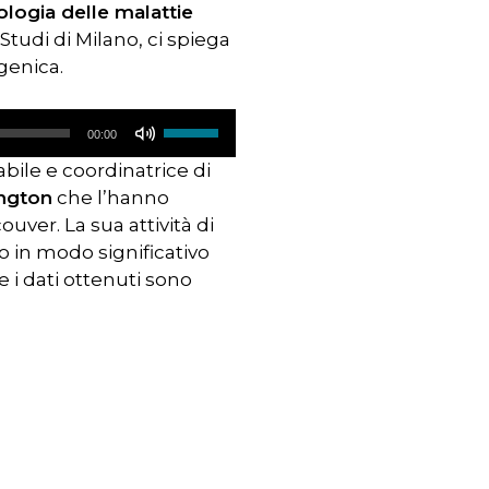
ologia delle malattie
freccia
il
Studi di Milano, ci spiega
su/giù
volume.
genica.
per
aumentare
Usa
o
00:00
i
diminuire
bile e coordinatrice di
tasti
il
ington
che l’hanno
freccia
volume.
uver. La sua attività di
su/giù
to in modo significativo
per
 i dati ottenuti sono
aumentare
o
diminuire
il
volume.