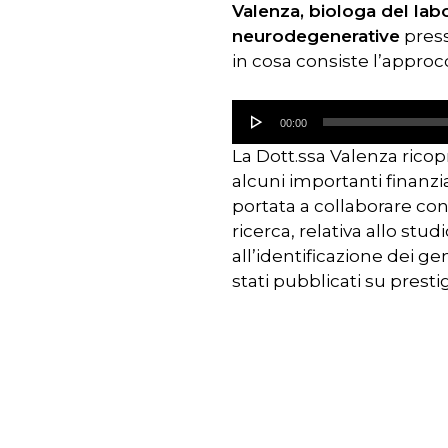
Valenza, biologa del labo
neurodegenerative
press
in cosa consiste l’approc
Audio
00:00
Player
La Dott.ssa Valenza ricopr
alcuni importanti finanzi
portata a collaborare con
ricerca, relativa allo stu
all’identificazione dei 
stati pubblicati su presti