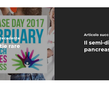
Articolo succ
precedente
Il semi-
ie rare
pancreas