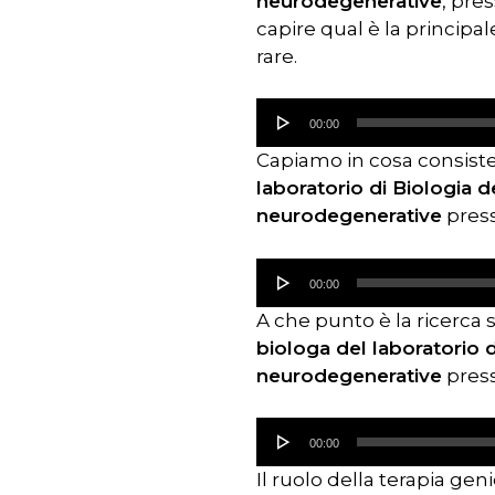
neurodegenerative
, pre
capire qual è la principal
rare.
Audio
00:00
Player
Capiamo in cosa consiste
laboratorio di Biologia d
neurodegenerative
press
Audio
00:00
Player
A che punto è la ricerca s
biologa del laboratorio d
neurodegenerative
press
Audio
00:00
Player
Il ruolo della terapia ge