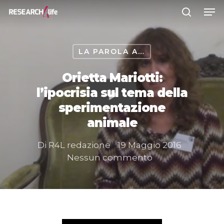
LA PAROLA A…
Premere INVIO per cercare o ESC
per chiudere
Orietta Mariotti:
l’ipocrisia sul tema della
sperimentazione
animale
Di
R4L redazione
19 Maggio 2016
Nessun commento