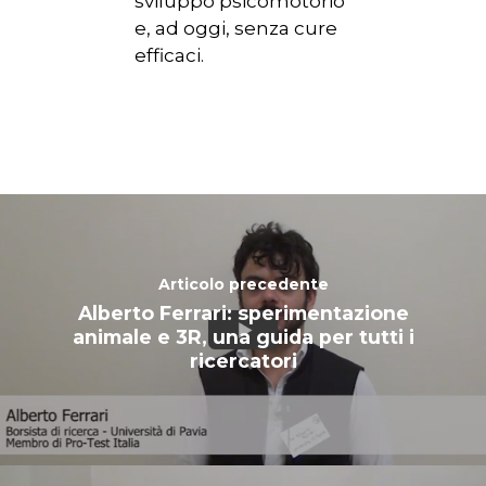
sviluppo psicomotorio
CHI SIAMO
e, ad oggi, senza cure
efficaci.
NEWS
SPERIMENTAZION
ANIMALE
NORMATIVA
CONTATTI
Articolo precedente
Alberto Ferrari: sperimentazione
animale e 3R, una guida per tutti i
ricercatori