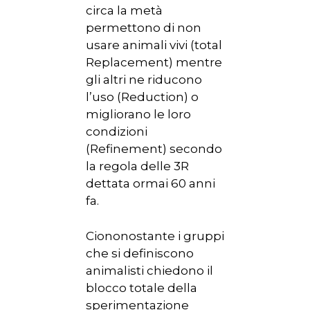
HOME
circa la metà
permettono di non
CHI SIAMO
usare animali vivi (total
NEWS
Replacement) mentre
gli altri ne riducono
SPERIMENTAZION
l’uso (Reduction) o
ANIMALE
migliorano le loro
condizioni
NORMATIVA
(Refinement) secondo
la regola delle 3R
CONTATTI
dettata ormai 60 anni
fa.
Ciononostante i gruppi
che si definiscono
animalisti chiedono il
blocco totale della
sperimentazione