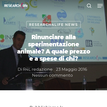
RESEARCH4LIFE NEWS
Premere INVIO per cercare o ESC
per chiudere
Rinunciare alla
sperimentazione
animale? A quale prezzo
e a spese di chi?
Di
R4L redazione
23 Maggio 2016
Nessun commento