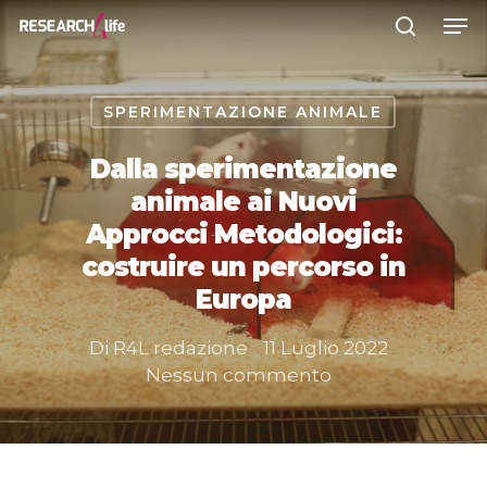
SPERIMENTAZIONE ANIMALE
Premere INVIO per cercare o ESC
per chiudere
Dalla sperimentazione
animale ai Nuovi
Approcci Metodologici:
costruire un percorso in
Europa
Di
R4L redazione
11 Luglio 2022
Nessun commento