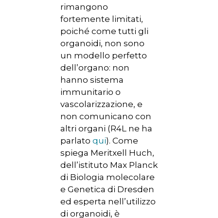
rimangono
fortemente limitati,
poiché come tutti gli
organoidi, non sono
un modello perfetto
dell’organo: non
hanno sistema
immunitario o
vascolarizzazione, e
non comunicano con
altri organi (R4L ne ha
HOME
parlato
qui
). Come
spiega Meritxell Huch,
CHI SIAMO
dell’istituto Max Planck
NEWS
di Biologia molecolare
e Genetica di Dresden
SPERIMENTAZION
ed esperta nell’utilizzo
ANIMALE
di organoidi, è