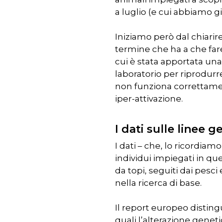
a luglio (e cui abbiamo 
Iniziamo però dal chiarir
termine che ha a che far
cui è stata apportata un
laboratorio per riprodur
non funziona correttament
iper-attivazione.
I dati sulle linee
I dati – che, lo ricordiam
individui impiegati in qu
da topi, seguiti dai pesc
nella ricerca di base.
Il report europeo disting
quali l’alterazione genet