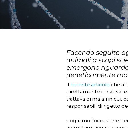
Facendo seguito agl
animali a scopi sci
emergono riguardo a
geneticamente mod
Il
recente articolo
che abb
direttamente in causa le 
trattava di maiali in cui,
responsabili di rigetto de
Premere INVIO per cercare o ESC pe
Cogliamo l’occasione per 
animali impiegati a scopi