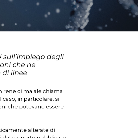
 sull’impiego degli
ioni che ne
di linee
n rene di maiale chiama
aso, in particolare, si
i geni che potevano essere
ticamente alterate di
ti dal rapporto pubblicato