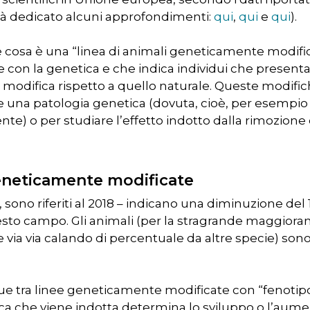
già dedicato alcuni approfondimenti:
qui
,
qui
e
qui
).
e cosa è una “linea di animali geneticamente modificat
e con la genetica e che indica individui che presen
a modifica rispetto a quello naturale. Queste modifi
re una patologia genetica (dovuta, cioè, per esempio
e) o per studiare l’effetto indotto dalla rimozione 
 geneticamente modificate
o, sono riferiti al 2018 – indicano una diminuzione del 
esto campo. Gli animali (per la stragrande maggioran
i e via via calando di percentuale da altre specie) so
ue tra linee geneticamente modificate con “fenotipo
ica che viene indotta determina lo sviluppo o l’aument