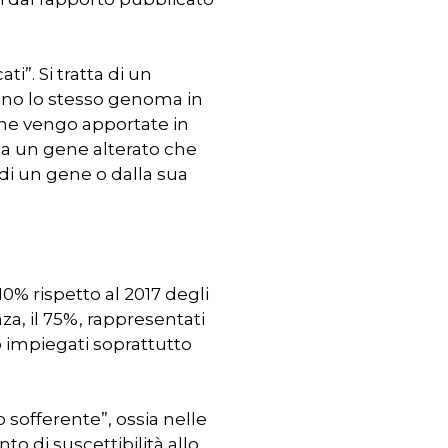
i”. Si tratta di un
tano lo stesso genoma in
che vengo apportate in
 a un gene alterato che
di un gene o dalla sua
10% rispetto al 2017 degli
za, il 75%, rappresentati
no impiegati soprattutto
 sofferente”, ossia nelle
o di suscettibilità allo