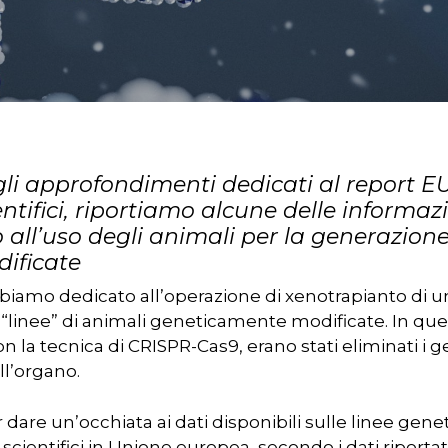
i approfondimenti dedicati al report EU
entifici, riportiamo alcune delle informaz
ll’uso degli animali per la generazione 
ificate
iamo dedicato all’operazione di xenotrapianto di u
“linee” di animali geneticamente modificate. In quel c
 con la tecnica di CRISPR-Cas9, erano stati eliminati 
ll’organo.
r chiudere
dare un’occhiata ai dati disponibili sulle linee gene
 scientifici in Unione europea, secondo i dati riporta