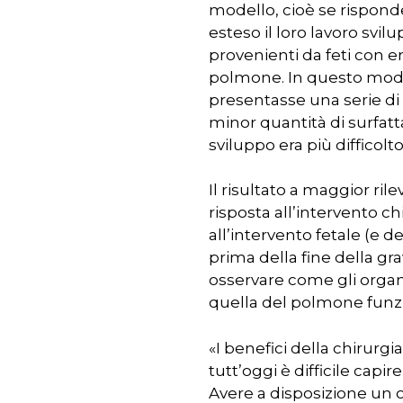
modello, cioè se risponde
esteso il loro lavoro sv
provenienti da feti con e
polmone. In questo modo
presentasse una serie di
minor quantità di surfatt
sviluppo era più difficolto
Il risultato a maggior ri
risposta all’intervento c
all’intervento fetale (e 
prima della fine della gr
osservare come gli organ
quella del polmone funz
«I benefici della chirurg
tutt’oggi è difficile cap
Avere a disposizione un 