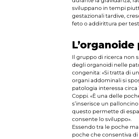
durante la gravidanza, rac
sviluppano in tempi piutt
gestazionali tardive, cr
feto o addirittura per test
L’organoide 
Il gruppo di ricerca non 
degli organoidi nelle pato
congenita: «Si tratta di 
organi addominali si spo
patologia interessa circa 
Coppi. «È una delle poche
s’inserisce un palloncino 
questo permette di espan
consente lo sviluppo».
Essendo tra le poche mala
poche che consentiva di 