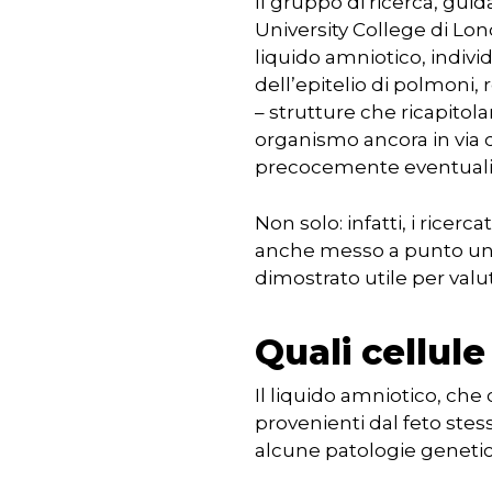
Il gruppo di ricerca, gui
University College di Lond
liquido amniotico, indiv
dell’epitelio di polmoni, 
– strutture che ricapitol
organismo ancora in via 
precocemente eventuali
Non solo: infatti, i ricerc
anche messo a punto un m
dimostrato utile per valuta
Quali cellule
Il liquido amniotico, che
provenienti dal feto stes
alcune patologie genet