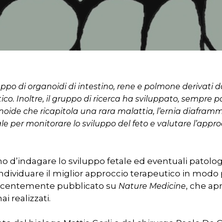
uppo di organoidi di intestino, rene e polmone derivati da
ico. Inoltre, il gruppo di ricerca ha sviluppato, sempre p
noide che ricapitola una rara malattia, l’ernia diafram
e per monitorare lo sviluppo del feto e valutare l’appro
 d’indagare lo sviluppo fetale ed eventuali patolog
ndividuare il miglior approccio terapeutico in modo p
r chiudere
recentemente pubblicato su
, che ap
Nature Medicine
ai realizzati.