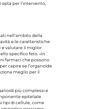
 opta per l’intervento,
ati nell’ambito della
avità e le caratteristiche
 e valutare il miglior
llo specifico feto. «In
cuni farmaci che possono
per capire se l’organoide
nziona meglio per il
rganoidi più complessi e
componente epiteliale
 tipi di cellule, come
do amniotico possiamo