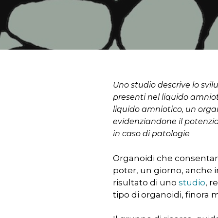
Uno studio descrive lo svil
presenti nel liquido amniot
liquido amniotico, un orga
evidenziandone il potenzial
in caso di patologie
Organoidi che consentano
poter, un giorno, anche i
Premere INVIO per cercare o ESC pe
risultato di uno
studio
, 
tipo di organoidi, finora m