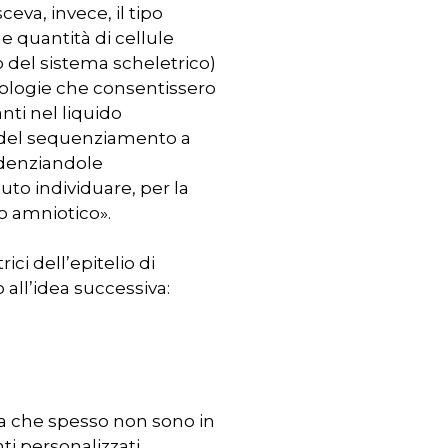
eva, invece, il tipo
e quantità di cellule
 del sistema scheletrico)
nologie che consentissero
nti nel liquido
a del sequenziamento a
videnziandole
to individuare, per la
do amniotico».
ici dell’epitelio di
 all’idea successiva:
 ma che spesso non sono in
ti personalizzati,