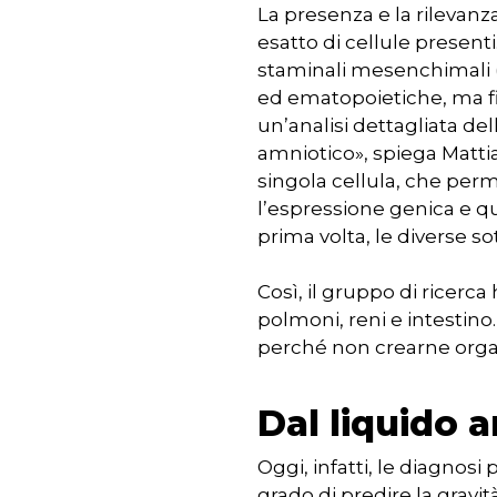
La presenza e la rilevanz
esatto di cellule present
staminali mesenchimali (
ed ematopoietiche, ma fi
un’analisi dettagliata del
amniotico», spiega Matti
singola cellula, che perm
l’espressione genica e qu
prima volta, le diverse so
Così, il gruppo di ricerca
polmoni, reni e intestino
perché non crearne organ
Dal liquido 
Oggi, infatti, le diagnos
grado di predire la gravit