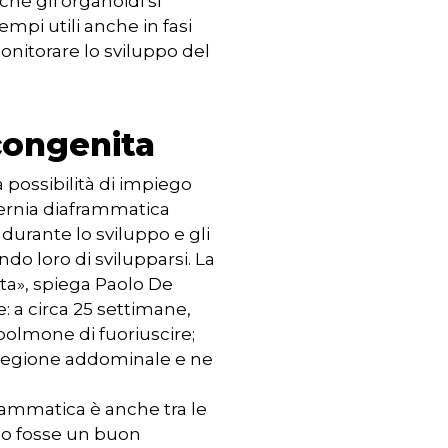
ché gli organoidi si
mpi utili anche in fasi
onitorare lo sviluppo del
congenita
a possibilità di impiego
l’ernia diaframmatica
durante lo sviluppo e gli
o loro di svilupparsi. La
cita», spiega Paolo De
: a circa 25 settimane,
 polmone di fuoriuscire;
 regione addominale e ne
frammatica è anche tra le
ico fosse un buon