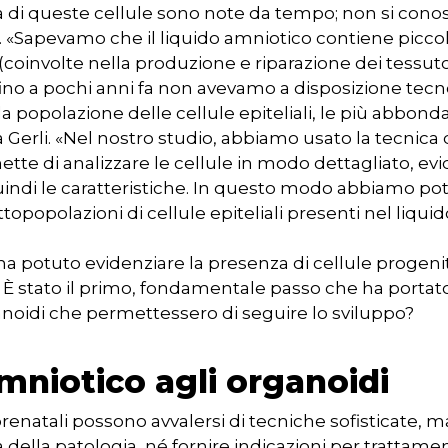
a di queste cellule sono note da tempo; non si conosc
i. «Sapevamo che il liquido amniotico contiene piccol
coinvolte nella produzione e riparazione dei tessuto
no a pochi anni fa non avevamo a disposizione tec
la popolazione delle cellule epiteliali, le più abbonda
a Gerli. «Nel nostro studio, abbiamo usato la tecnic
ette di analizzare le cellule in modo dettagliato, e
indi le caratteristiche. In questo modo abbiamo potu
ttopopolazioni di cellule epiteliali presenti nel liqui
 ha potuto evidenziare la presenza di cellule progenitr
. È stato il primo, fondamentale passo che ha portato
oidi che permettessero di seguire lo sviluppo?
amniotico agli organoidi
i prenatali possono avvalersi di tecniche sofisticate,
à della patologia, né fornire indicazioni per trattamen