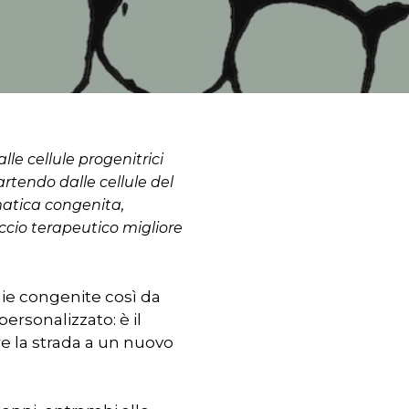
lle cellule progenitrici
artendo dalle cellule del
matica congenita,
ccio terapeutico migliore
ie congenite così da
ersonalizzato: è il
re la strada a un nuovo