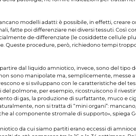
ano modelli adatti: è possibile, in effetti, creare 
li, fatte poi differenziare nei diversi tessuti. Così c
icialmente de-differenziate (le cosiddette cellule plu
e. Queste procedure, però, richiedono tempi tropp
 partire dal liquido amniotico, invece, sono del tipo d
e non sono manipolate ma, semplicemente, messe a c
escono e si sviluppano con le caratteristiche del tes
ali del polmone, per esempio, ricostruiscono il rivest
ento di gas, la produzione di surfattante, muco e cigl
aturalmente, non si tratta di “mini organi”: mancano, 
anche al componente stromale di supporto», spiega Ge
niotico da cui siamo partiti erano eccessi di amnioce