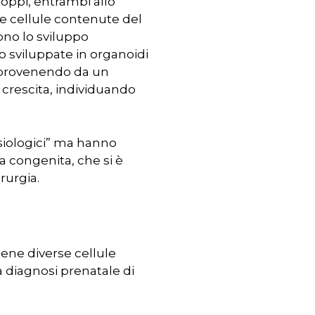
Coppi, entrambi allo
 le cellule contenute del
ono lo sviluppo
no sviluppate in organoidi
, provenendo da un
 crescita, individuando
fisiologici” ma hanno
 congenita, che si è
rurgia.
iene diverse cellule
a diagnosi prenatale di