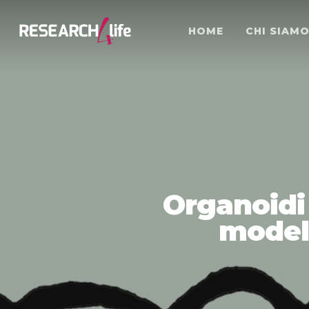
HOME
CHI SIAM
Organoidi
modell