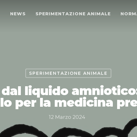
O
NEWS
SPERIMENTAZIONE ANIMALE
NORM
SPERIMENTAZIONE ANIMALE
 dal liquido amniotico
o per la medicina pr
12 Marzo 2024