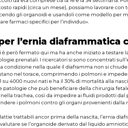
colti da età comprese tra la 16 e la 34 settimana. Poi
osto rapidi (circa un mese), possiamo lavorare con te
escendo gli organoidi e usandoli come modello per m
are farmaci specifici per l’individuo».
per l’ernia diaframmatica 
si è però fermato qui ma ha anche iniziato a testare l
logie prenatali. I ricercatori si sono concentrati sul
una condizione nella quale il diaframma non si chiude 
stano nel torace, comprimendo i polmoni e impedend
1 su 4000 nuovi nati e ha il 30% di mortalità alla nas
 patologie che può beneficiare della chirurgia fetale
nella trachea, così da impedire ai fluidi prodotti dal
dere i polmoni contro gli organi provenienti dalla
ttie trattabili ancor prima della nascita, l’ernia dia
valutare se l’organoide derivato dal liquido amniot