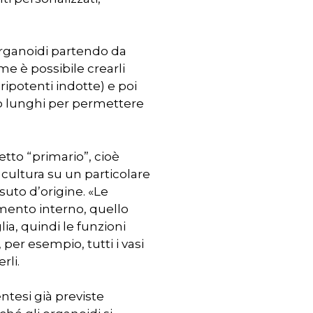
organoidi partendo da
ome è possibile crearli
ripotenti indotte) e poi
o lunghi per permettere
etto “primario”, cioè
ultura su un particolare
suto d’origine. «Le
imento interno, quello
ia, quindi le funzioni
per esempio, tutti i vasi
rli.
ntesi già previste