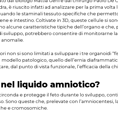
dato dal biologo Mattia Gerli e dal chirurgo Paolo De 
ra, è riuscito infatti ad analizzare per la prima volta
iduando le staminali tessuto-specifiche che permett
rene e intestino. Coltivate in 3D, queste cellule si so
ano alcune caratteristiche tipiche dell’organo e che
di sviluppo, potrebbero consentire di monitorarne la
 anomalie.
atori non si sono limitati a sviluppare i tre organoidi “
odello patologico, quello dell’ernia diaframmatica
re, dal punto di vista funzionale, l’efficacia della chi
 nel liquido amniotico?
 circonda e protegge il feto durante lo sviluppo, cont
so. Sono queste che, prelevate con l’amniocentesi, l
iche e cromosomiche.