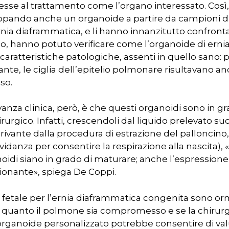
sse al trattamento come l’organo interessato. Così, 
iluppando anche un organoide a partire da campioni d
rnia diaframmatica, e li hanno innanzitutto confronta
, hanno potuto verificare come l’organoide di erni
 caratteristiche patologiche, assenti in quello sano
ante, le ciglia dell’epitelio polmonare risultavano an
so.
levanza clinica, però, è che questi organoidi sono in 
hirurgico. Infatti, crescendoli dal liquido prelevato 
derivante dalla procedura di estrazione del palloncin
avidanza per consentire la respirazione alla nascita)
oidi siano in grado di maturare; anche l’espression
ionante», spiega De Coppi.
ia fetale per l’ernia diaframmatica congenita sono or
ire quanto il polmone sia compromesso e se la chirurg
organoide personalizzato potrebbe consentire di val