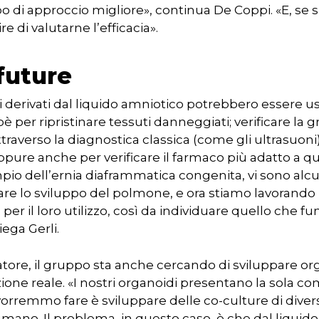
o di approccio migliore», continua De Coppi. «E, se si
 di valutarne l’efficacia».
future
 derivati dal liquido amniotico potrebbero essere us
è per ripristinare tessuti danneggiati; verificare la gr
ttraverso la diagnostica classica (come gli ultrasuoni)
pure anche per verificare il farmaco più adatto a que
empio dell’ernia diaframmatica congenita, vi sono al
are lo sviluppo del polmone, e ora stiamo lavorando 
er il loro utilizzo, così da individuare quello che fu
ega Gerli.
rcatore, il gruppo sta anche cercando di sviluppare o
azione reale. «I nostri organoidi presentano la sola 
vorremmo fare è sviluppare delle co-culture di diversi
mano. Il problema, in questo caso, è che dal liqui