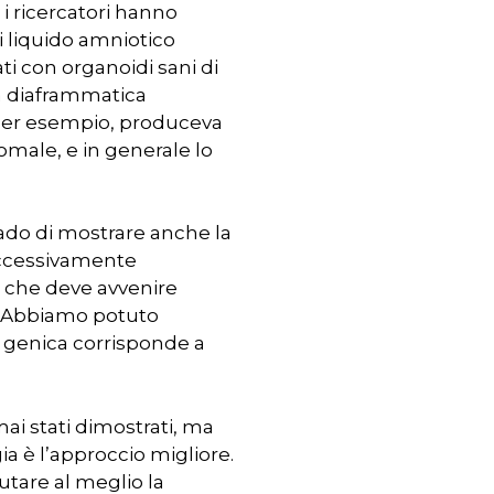
i ricercatori hanno
i liquido amniotico
ti con organoidi sani di
a diaframmatica
: per esempio, produceva
omale, e in generale lo
grado di mostrare anche la
successivamente
o, che deve avvenire
, «Abbiamo potuto
e genica corrisponde a
mai stati dimostrati, ma
ia è l’approccio migliore.
utare al meglio la