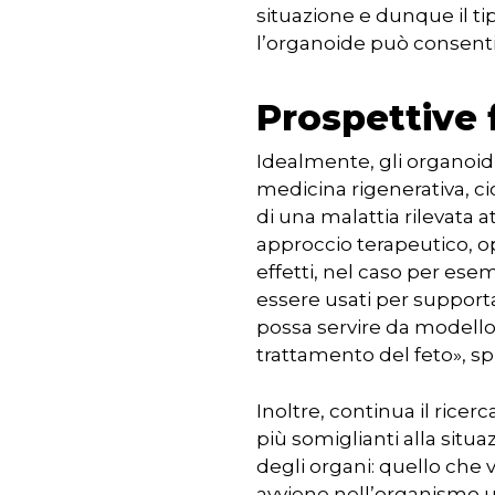
situazione e dunque il tip
l’organoide può consentire
Prospettive 
Idealmente, gli organoidi
medicina rigenerativa, cio
di una malattia rilevata a
approccio terapeutico, op
effetti, nel caso per es
essere usati per support
possa servire da modello p
trattamento del feto», spi
Inoltre, continua il rice
più somiglianti alla situ
degli organi: quello che 
avviene nell’organismo u