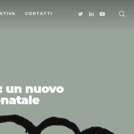
ATIVA
CONTATTI
: un nuovo
enatale