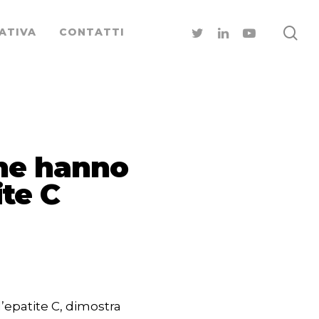
ATIVA
CONTATTI
che hanno
ite C
’epatite C, dimostra