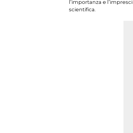
l’importanza e l’impresci
scientifica.
Premere INVIO per cercare o ESC pe