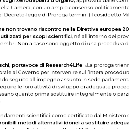
 sugli xenotrapianti d’organo,
approvata dalle Comm
o della Camera, con un ampio consenso politicamente
 Decreto-legge di Proroga termini (il cosiddetto Mi
che non trovano riscontro nella Direttiva europea 2
tilizzati per scopi scientifici
, né all’interno dei pro
i membri. Non a caso sono oggetto di una procedura d’
schi, portavoce di Research4Life
, «La proroga trie
le al Governo per intervenire sull’intera procedura
, dando seguito all’impegno assunto in sede parlamen
eguire le loro attività di sviluppo di adeguate proced
sano quanto prima sostituire integralmente o parz
.
ondamenti scientifici: come certificato dal Ministero de
onibili metodi alternativi idonei a sostituire adeg