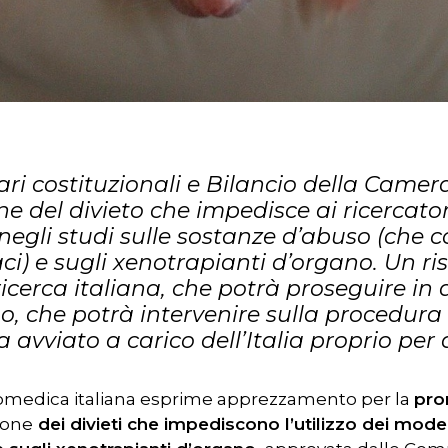
ari costituzionali e Bilancio della Came
ne del divieto che impedisce ai ricercatori
negli studi sulle sostanze d’abuso (ch
i) e sugli xenotrapianti d’organo. Un ri
icerca italiana, che potrà proseguire in
r chiudere
o, che potrà intervenire sulla procedura 
avviato a carico dell’Italia proprio per q
iomedica italiana esprime apprezzamento per la
pro
ione
dei divieti che impediscono l’utilizzo dei model