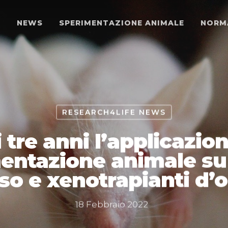
O
NEWS
SPERIMENTAZIONE ANIMALE
NORM
RESEARCH4LIFE NEWS
 tre anni l’applicazion
mentazione animale su
so e xenotrapianti d’
18 Febbraio 2022