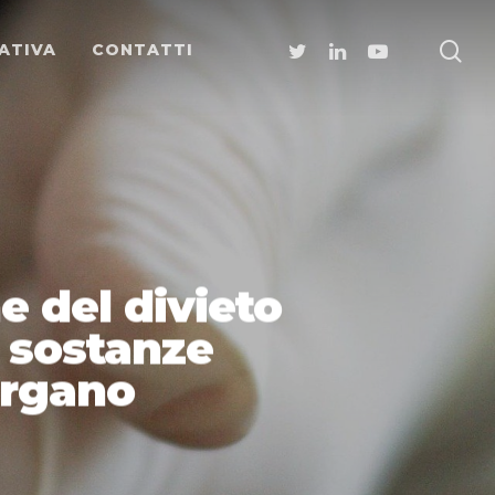
ATIVA
CONTATTI
e del divieto
 sostanze
organo