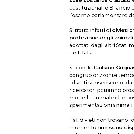
sulle sostanze d’abuso e
costituzionali e Bilanci
l’esame parlamentare del
Si tratta infatti di
divieti 
protezione degli animali u
adottati dagli altri Stat
dell’Italia.
Secondo
Giuliano Grigna
congruo orizzonte tempora
i divieti si inseriscono
ricercatori potranno pros
modello animale che pos
sperimentazioni animali»
Tali divieti non trovano f
momento
non sono disp