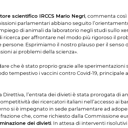
tore scientifico IRCCS Mario Negri
, commenta così i
ssioni parlamentari abbiano seguito l’orientament
impiego di animali da laboratorio negli studi sullo xen
 ricerca per affrontare nel modo più rigoroso il pro
 persone. Esprimiamo il nostro plauso per il senso d
ioni ai problemi della scienza».
rdare che è stato proprio grazie alle sperimentazioni 
odo tempestivo i vaccini contro Covid-19, principale a
Direttiva, l’entrata dei divieti è stata prorogata di a
etitività dei ricercatori italiani nell’accesso ai ba
verno si è impegnato in sede parlamentare ad adopera
infrazione che, come richiesto dalla Commissione e
iminazione dei divieti
. In attesa di interventi risolut