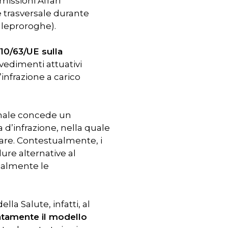
issioni Affari
 trasversale durante
lleproroghe).
010/63/UE sulla
vvedimenti attuativi
infrazione a carico
nnale concede un
 d’infrazione, nella quale
tare. Contestualmente, i
ure alternative al
ialmente le
lla Salute, infatti, al
uatamente il modello