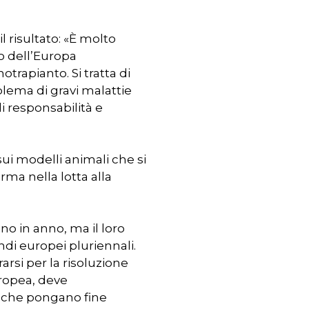
l risultato: «È molto
o dell’Europa
otrapianto. Si tratta di
blema di gravi malattie
i responsabilità e
sui modelli animali che si
rma nella lotta alla
nno in anno, ma il loro
ndi europei pluriennali.
rsi per la risoluzione
uropea, deve
ivi che pongano fine