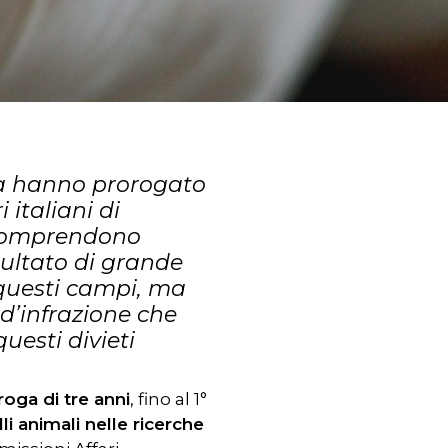
ra hanno prorogato
 italiani di
e comprendono
sultato di grande
 questi campi, ma
d’infrazione che
uesti divieti
roga di tre anni
, fino al 1°
li animali nelle ricerche