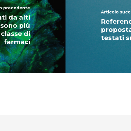
lo precedente
Articolo succ
ti da alti
Referend
, sono più
proposta
 classe di
testati s
farmaci