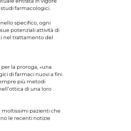
ntuale entrata in vigore
 studi farmacologici.
 nello specifico, ogni
ue potenziali attività di
i nel trattamento del
per la proroga, «una
ici di farmaci nuovi a fini
 sempre più metodi
ell’ottica di una loro
 moltissimi pazienti che
o le recenti notizie