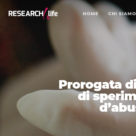
HOME
CHI SIAM
Prorogata di
di speri
d’abu