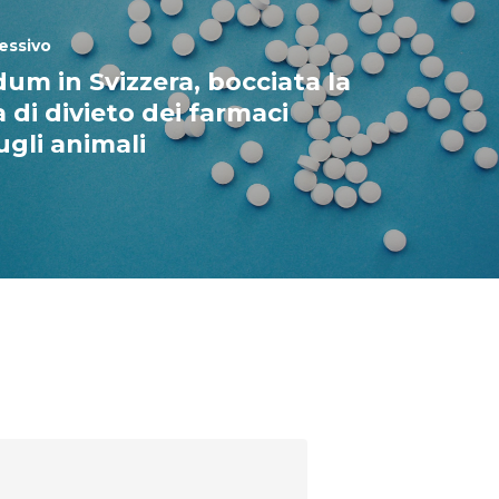
essivo
um in Svizzera, bocciata la
 di divieto dei farmaci
ugli animali