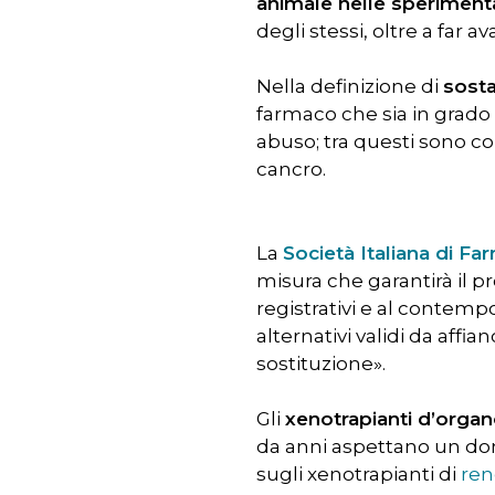
animale nelle sperimenta
degli stessi, oltre a far
Nella definizione di
sost
farmaco che sia in grado d
abuso; tra questi sono c
cancro.
La
Società Italiana di F
misura che garantirà il pr
registrativi e al contemp
alternativi validi da affi
sostituzione».
Gli
xenotrapianti d’orga
da anni aspettano un don
sugli xenotrapianti di
ren