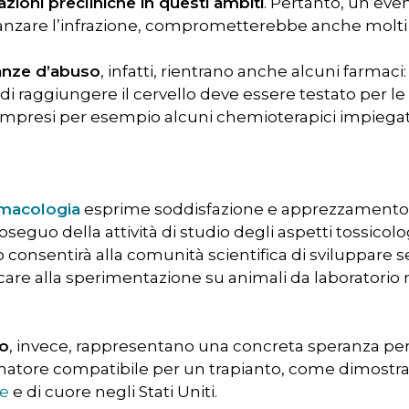
zioni precliniche in questi ambiti
. Pertanto, un’eve
 avanzare l’infrazione, comprometterebbe anche molti
anze d’abuso
, infatti, rientrano anche alcuni farmaci:
i raggiungere il cervello deve essere testato per le s
ompresi per esempio alcuni chemioterapici impiegat
armacologia
esprime soddisfazione e apprezzamento 
oseguo della attività di studio degli aspetti tossicolog
o consentirà alla comunità scientifica di sviluppare
ancare alla sperimentazione su animali da laboratorio n
no
, invece, rappresentano una concreta speranza per
atore compatibile per un trapianto, come dimostran
e
e di cuore negli Stati Uniti.