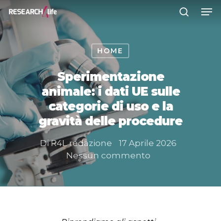
HOME
Premere INVIO per cercare o ESC
per chiudere
Sperimentazione
animale: i dati UE sulle
categorie di uso e la
gravità delle procedure
Di
R4L redazione
17 Aprile 2026
Nessun commento