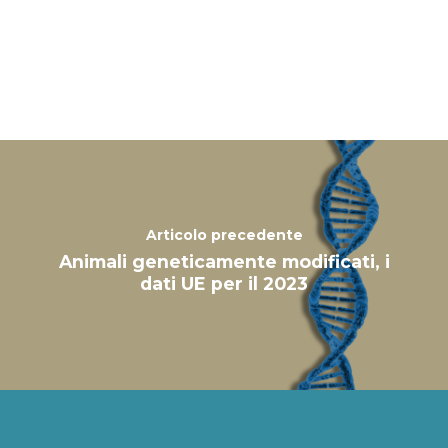
Articolo precedente
Animali geneticamente modificati, i
dati UE per il 2023