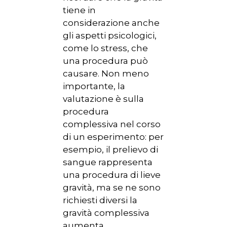
CHI SIAMO
tiene in
NEWS
considerazione anche
gli aspetti psicologici,
SPERIMENTAZION
come lo stress, che
ANIMALE
una procedura può
causare. Non meno
NORMATIVA
importante, la
valutazione è sulla
CONTATTI
procedura
complessiva nel corso
di un esperimento: per
esempio, il prelievo di
sangue rappresenta
una procedura di lieve
gravità, ma se ne sono
richiesti diversi la
gravità complessiva
aumenta.